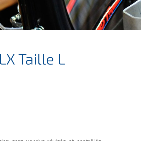
X Taille L
sion sont vendus révisés et contrôlés