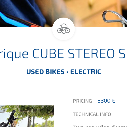
rique CUBE STEREO SL
USED BIKES • ELECTRIC
3300 €
PRICING
TECHNICAL INFO
Tous nos vélos d’occa