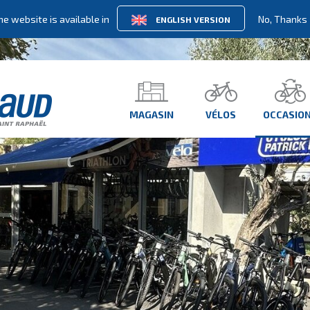
he website is available in
No, Thanks
ENGLISH VERSION
MAGASIN
VÉLOS
OCCASIO